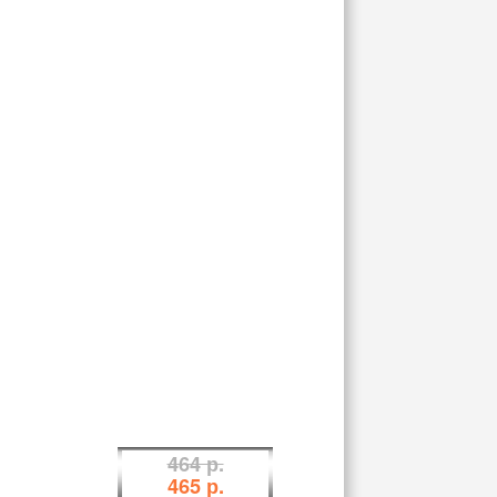
464 р.
465 р.